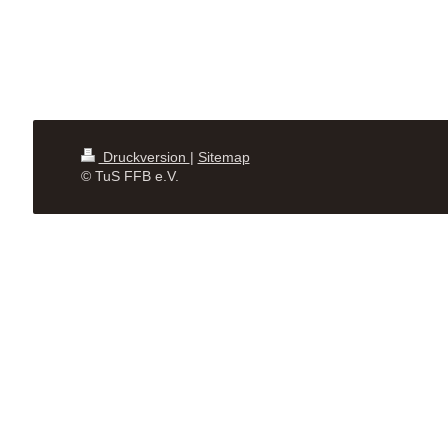
Druckversion
|
Sitemap
© TuS FFB e.V.