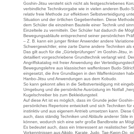
Goshin-Jitsu versteht sich nicht als festgeschriebenes Konz
verbindliche Technikvorgabe wie in vielen anderen Budo-St
relativ freie Methode zur effektiven Selbstverteidigung unt
Situation und der örtlichen Gegebenheiten. Diese Methode
dem Schüler die einzelnen Bauteile einer Technik und sin
Einzelteile zu vermitteln. Der Schüler hat dadurch die Mögl
Bewegungsabläufe entsprechend seiner persönlichen Präf
– Z. B. kann ein junger flinker Anwender andere Variatione
Schwergewichtler, eine zarte Dame andere Techniken als e
Das gilt auch für die „Gürtelprüfungen“ im Goshin-Jitsu, in 
detailliert vorgeschriebene Grundtechnik verlangt wird. De
Angriffskatalog mit freier Anwendung der Verteidigungst
Bewegungslehre aus klassischen waffenlosen Budo-Stilric
eingesetzt, die ihre Grundlagen in den Waffenkünsten hab
Hanbo-Jitsu und Anwendungen aus dem Kobudo.
So kann gekonnt alles in die Selbstverteidigung mit eingeb
Umgebung und die persönliche Ausrüstung im Notfall „her
Kugelschreiber bis zum Bekleidungsteil.
Auf diese Art ist es möglich, dass im Grunde jeder Goshin-
persönliches Repertoire entwickelt und sich Techniken für d
instinktiv und aus eigenem Antrieb umsetzen kann. Diese O
auch, dass ständig Techniken und Abläufe anderer Stile 
können, wodurch sich eine sehr große Bandbreite an Mögli
Es bedeutet auch, dass ein Interessent an realistischer Sel
Vorkenntnissen aus Aikido, Karate, Judo, Tae-Kwon-Do, o