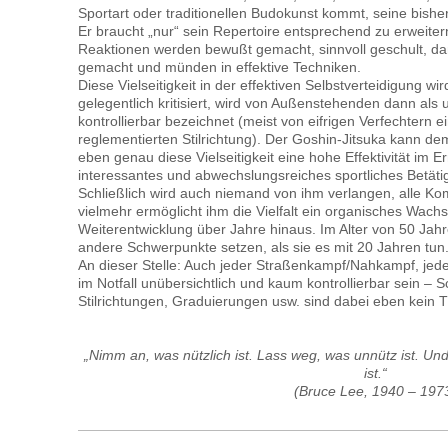
Sportart oder traditionellen Budokunst kommt, seine bishe
Er braucht „nur“ sein Repertoire entsprechend zu erweiter
Reaktionen werden bewußt gemacht, sinnvoll geschult, dam
gemacht und münden in effektive Techniken.
Diese Vielseitigkeit in der effektiven Selbstverteidigung 
gelegentlich kritisiert, wird von Außenstehenden dann als u
kontrollierbar bezeichnet (meist von eifrigen Verfechtern e
reglementierten Stilrichtung). Der Goshin-Jitsuka kann d
eben genau diese Vielseitigkeit eine hohe Effektivität im Er
interessantes und abwechslungsreiches sportliches Betätig
Schließlich wird auch niemand von ihm verlangen, alle K
vielmehr ermöglicht ihm die Vielfalt ein organisches Wach
Weiterentwicklung über Jahre hinaus. Im Alter von 50 Jah
andere Schwerpunkte setzen, als sie es mit 20 Jahren tun
An dieser Stelle: Auch jeder Straßenkampf/Nahkampf, jede
im Notfall unübersichtlich und kaum kontrollierbar sein – 
Stilrichtungen, Graduierungen usw. sind dabei eben kein 
„Nimm an, was nützlich ist. Lass weg, was unnütz ist. Un
ist.“
(Bruce Lee, 1940 – 197