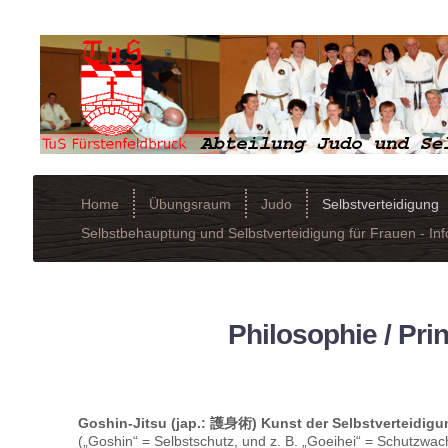
Home
Übungsraum
Judo
Selbstverteidigung
Selbstbehauptung und Selbstverteidigung für Frauen - Inf
Philosophie / Pri
Goshin-Jitsu (jap.: 護身術) Kunst der Selbstverteidigu
(„Goshin“ = Selbstschutz, und z. B. „Goeihei“ = Schutzwa